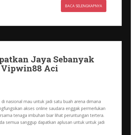
BACA SELENGKAPNYA
patkan Jaya Sebanyak
 Vipwin88 Aci
ya di nasional mau untuk jadi satu buah arena dimana
mengfungsikan akses online saudara enggak permerlukan
sama tenaga imbuhan biar lihat peruntungan tertera.
a semua sanggup dapatkan aplusan untuk untuk jadi