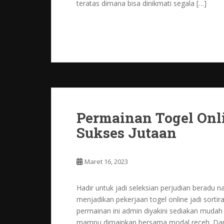
teratas dimana bisa dinikmati segala […]
Permainan Togel Onli
Sukses Jutaan
Maret 16, 2023
Hadir untuk jadi seleksian perjudian beradu na
menjadikan pekerjaan togel online jadi sor
permainan ini admin diyakini sediakan mudah 
mampu dimainkan bersama modal receh. Dan