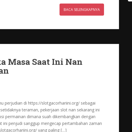
BACA SELENGKAPNYA
a Masa Saat Ini Nan
an
 perjudian di https://slotgacorhariini.org/ sebagai
tidaknya teraman, pekerjaan slot nan sekarang ini
opsi permainan dimana suah dikembangkan dengan
aat ini penjudi sanggup mengecap pertambahan zaman
otgacorhariini.org/ yang paling […]