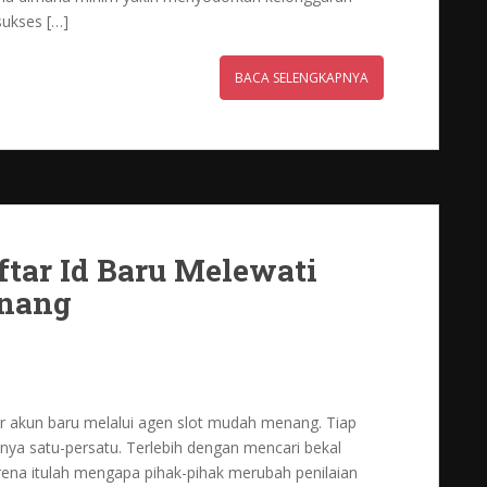
ukses […]
BACA SELENGKAPNYA
tar Id Baru Melewati
enang
akun baru melalui agen slot mudah menang. Tiap
ya satu-persatu. Terlebih dengan mencari bekal
ena itulah mengapa pihak-pihak merubah penilaian