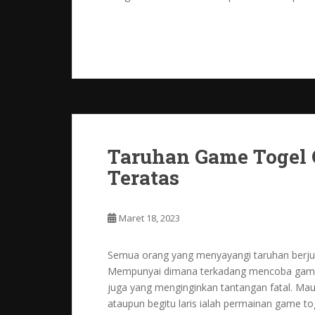
Taruhan Game Togel O
Teratas
Maret 18, 2023
Semua orang yang menyayangi taruhan berju
Mempunyai dimana terkadang mencoba game o
juga yang menginginkan tantangan fatal. Mau
ataupun begitu laris ialah permainan game to