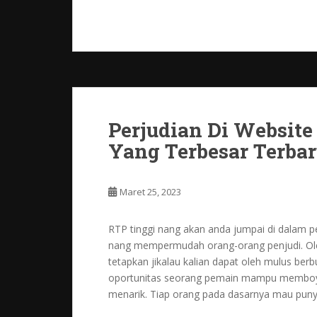
Perjudian Di Website
Yang Terbesar Terba
Maret 25, 2023
RTP tinggi nang akan anda jumpai di dalam pe
nang mempermudah orang-orang penjudi. Oleh
tetapkan jikalau kalian dapat oleh mulus ber
oportunitas seorang pemain mampu memboy
menarik. Tiap orang pada dasarnya mau puny