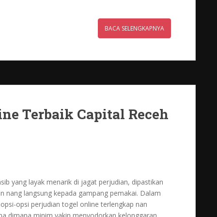
BACA SELENGKAPNYA
ne Terbaik Capital Receh
sib yang layak menarik di jagat perjudian, dipastikan
tiran nang langsung kepada gampang pemakai. Dalam
opsi-opsi perjudian togel online terlengkap nan
a dimana minim yakin menyodorkan kelonggaran