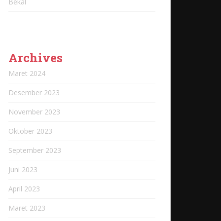
Bekal
Archives
Maret 2024
Desember 2023
November 2023
Oktober 2023
September 2023
Juni 2023
April 2023
Maret 2023