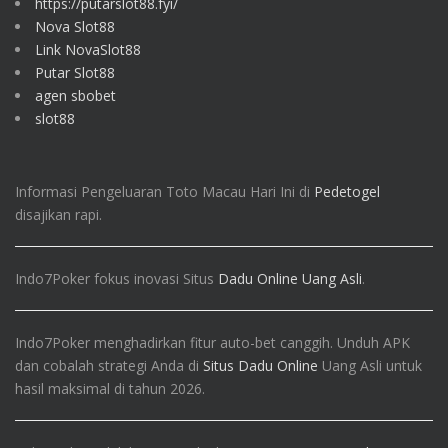
https://putarslot88.fyi/
Nova Slot88
Link NovaSlot88
Putar Slot88
agen sbobet
slot88
Informasi Pengeluaran Toto Macau Hari Ini di
Pedetogel
disajikan rapi.
Indo7Poker fokus inovasi Situs
Dadu Online Uang Asli
.
Indo7Poker menghadirkan fitur auto-bet canggih. Unduh APK
dan cobalah strategi Anda di
Situs Dadu Online
Uang Asli untuk
hasil maksimal di tahun 2026.