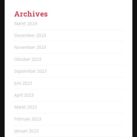
Archives
Maret 2024
Desember 2023
November 2023
Oktober 2023
September 2023
Juni 2023
April 2023
Maret 2023
Februari 2023
Januari 2023