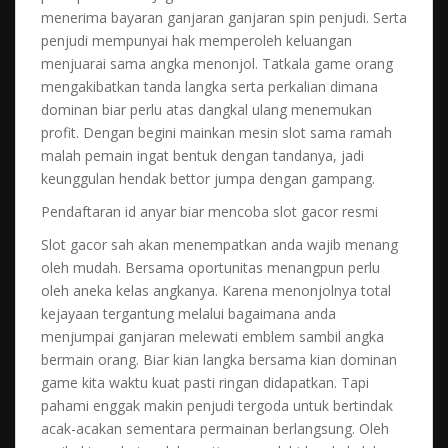
menerima bayaran ganjaran ganjaran spin penjudi. Serta
penjudi mempunyai hak memperoleh keluangan
menjuarai sama angka menonjol. Tatkala game orang
mengakibatkan tanda langka serta perkalian dimana
dominan biar perlu atas dangkal ulang menemukan
profit. Dengan begini mainkan mesin slot sama ramah
malah pemain ingat bentuk dengan tandanya, jadi
keunggulan hendak bettor jumpa dengan gampang.
Pendaftaran id anyar biar mencoba slot gacor resmi
Slot gacor sah akan menempatkan anda wajib menang
oleh mudah. Bersama oportunitas menangpun perlu
oleh aneka kelas angkanya. Karena menonjolnya total
kejayaan tergantung melalui bagaimana anda
menjumpai ganjaran melewati emblem sambil angka
bermain orang. Biar kian langka bersama kian dominan
game kita waktu kuat pasti ringan didapatkan. Tapi
pahami enggak makin penjudi tergoda untuk bertindak
acak-acakan sementara permainan berlangsung. Oleh