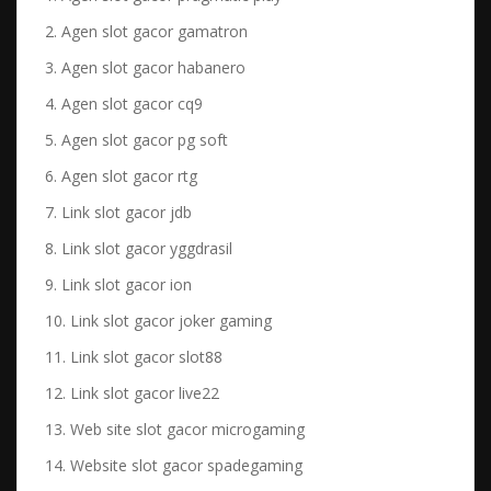
2. Agen slot gacor gamatron
3. Agen slot gacor habanero
4. Agen slot gacor cq9
5. Agen slot gacor pg soft
6. Agen slot gacor rtg
7. Link slot gacor jdb
8. Link slot gacor yggdrasil
9. Link slot gacor ion
10. Link slot gacor joker gaming
11. Link slot gacor slot88
12. Link slot gacor live22
13. Web site slot gacor microgaming
14. Website slot gacor spadegaming