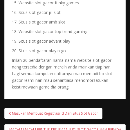
15. Website slot gacor funky games
16. Situs slot gacor jili slot
17. Situs slot gacor amb slot
18. Website slot gacor top trend gaming
19. Situs slot gacor advant play
20. Situs slot gacor play n go
Inilah 20 pendaftaran nama-nama website slot gacor
nang tersedia dengan meraih anda mainkan tiap hari.
Lagi semua kumpulan daftarnya mau menjadi bo slot
gacor resmi nan mau senantiasa menomorsatukan
keistimewaan game dia orang.
Navigasi
Masukan Membuat Registrasi Id Dari Situs Slot Gacor
pos
MACAM-MACAM BENTUK KESUKAAN JUDI SLOT GACOR NAN BERADA